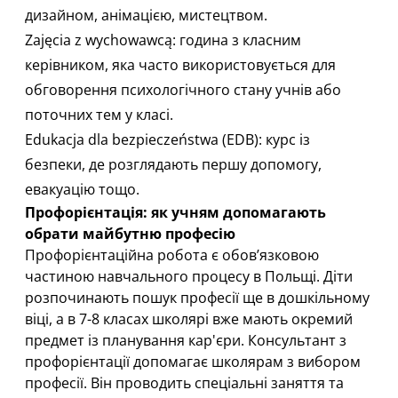
дизайном, анімацією, мистецтвом.
Zajęcia z wychowawcą: година з класним
керівником, яка часто використовується для
обговорення психологічного стану учнів або
поточних тем у класі.
Edukacja dla bezpieczeństwa (EDB): курс із
безпеки, де розглядають першу допомогу,
евакуацію тощо.
Профорієнтація: як учням допомагають
обрати майбутню професію
Профорієнтаційна робота є обов’язковою
частиною навчального процесу в Польщі. Діти
розпочинають пошук професії ще в дошкільному
віці, а в 7-8 класах школярі вже мають окремий
предмет із планування кар'єри. Консультант з
профорієнтації допомагає школярам з вибором
професії. Він проводить спеціальні заняття та