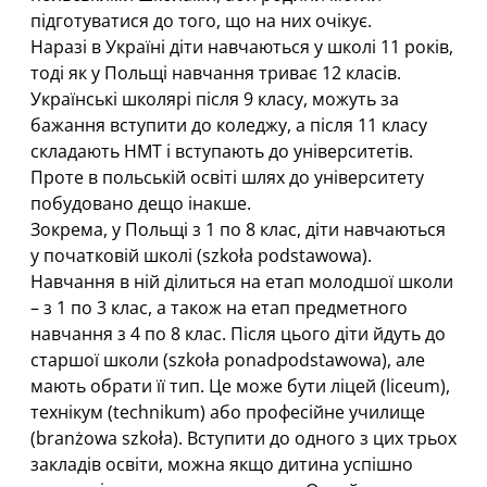
підготуватися до того, що на них очікує.
Наразі в Україні діти навчаються у школі 11 років,
тоді як у Польщі навчання триває 12 класів.
Українські школярі після 9 класу, можуть за
бажання вступити до коледжу, а після 11 класу
складають НМТ і вступають до університетів.
Проте в польській освіті шлях до університету
побудовано дещо інакше.
Зокрема, у Польщі з 1 по 8 клас, діти навчаються
у початковій школі (szkoła podstawowa).
Навчання в ній ділиться на етап молодшої школи
– з 1 по 3 клас, а також на етап предметного
навчання з 4 по 8 клас. Після цього діти йдуть до
старшої школи (szkoła ponadpodstawowa), але
мають обрати її тип. Це може бути ліцей (liceum),
технікум (technikum) або професійне училище
(branżowa szkoła). Вступити до одного з цих трьох
закладів освіти, можна якщо дитина успішно