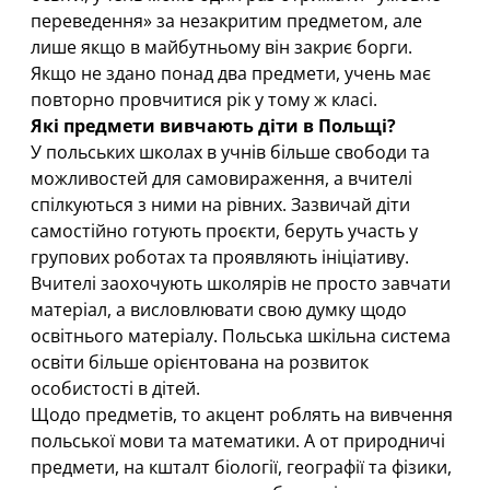
переведення» за незакритим предметом, але
лише якщо в майбутньому він закриє борги.
Якщо не здано понад два предмети, учень має
повторно провчитися рік у тому ж класі.
Які предмети вивчають діти в Польщі?
У польських школах в учнів більше свободи та
можливостей для самовираження, а вчителі
спілкуються з ними на рівних. Зазвичай діти
самостійно готують проєкти, беруть участь у
групових роботах та проявляють ініціативу.
Вчителі заохочують школярів не просто завчати
матеріал, а висловлювати свою думку щодо
освітнього матеріалу. Польська шкільна система
освіти більше орієнтована на розвиток
особистості в дітей.
Щодо предметів, то акцент роблять на вивчення
польської мови та математики. А от природничі
предмети, на кшталт біології, географії та фізики,