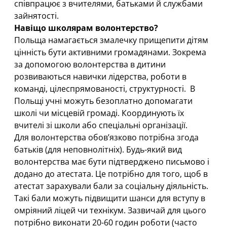
співпрацює з вчителями, батьками й службами
зайнятості.
Навіщо школярам волонтерство?
Польща намагається змалечку прищепити дітям
цінність бути активними громадянами. Зокрема
за допомогою волонтерства в дитини
розвиваються навички лідерства, роботи в
команді, цілеспрямованості, структурності. В
Польщі учні можуть безоплатно допомагати
школі чи місцевій громаді. Координують їх
вчителі зі школи або спеціальні організації.
Для волонтерства обов’язково потрібна згода
батьків (для неповнолітніх). Будь-який вид
волонтерства має бути підтверджено письмово і
додано до атестата. Це потрібно для того, щоб в
атестат зарахували бали за соціальну діяльність.
Такі бали можуть підвищити шанси для вступу в
омріяний ліцей чи технікум. Зазвичай для цього
потрібно виконати 20-60 годин роботи (часто