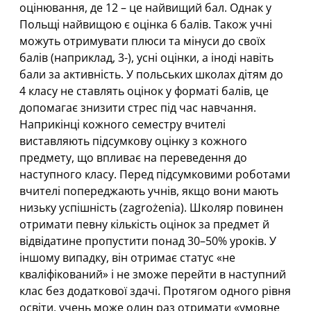
оцінювання, де 12 – це найвищий бал. Однак у
Польщі найвищою є оцінка 6 балів. Також учні
можуть отримувати плюси та мінуси до своїх
балів (наприклад, 3-), усні оцінки, а іноді навіть
бали за активність. У польських школах дітям до
4 класу не ставлять оцінок у форматі балів, це
допомагає знизити стрес під час навчання.
Наприкінці кожного семестру вчителі
виставляють підсумкову оцінку з кожного
предмету, що впливає на переведення до
наступного класу. Перед підсумковими роботами
вчителі попереджають учнів, якщо вони мають
низьку успішність (zagrożenia). Школяр повинен
отримати певну кількість оцінок за предмет й
відвідатине пропустити понад 30–50% уроків. У
іншому випадку, він отримає статус «не
кваліфікований» і не зможе перейти в наступний
клас без додаткової здачі. Протягом одного рівня
освіти, учень може один раз отримати «умовне