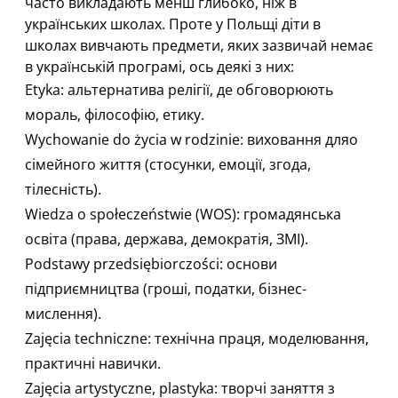
часто викладають менш глибоко, ніж в
українських школах. Проте у Польщі діти в
школах вивчають предмети, яких зазвичай немає
в українській програмі, ось деякі з них:
Etyka: альтернатива релігії, де обговорюють
мораль, філософію, етику.
Wychowanie do życia w rodzinie: виховання дляо
сімейного життя (стосунки, емоції, згода,
тілесність).
Wiedza o społeczeństwie (WOS): громадянська
освіта (права, держава, демократія, ЗМІ).
Podstawy przedsiębiorczości: основи
підприємництва (гроші, податки, бізнес-
мислення).
Zajęcia techniczne: технічна праця, моделювання,
практичні навички.
Zajęcia artystyczne, plastyka: творчі заняття з