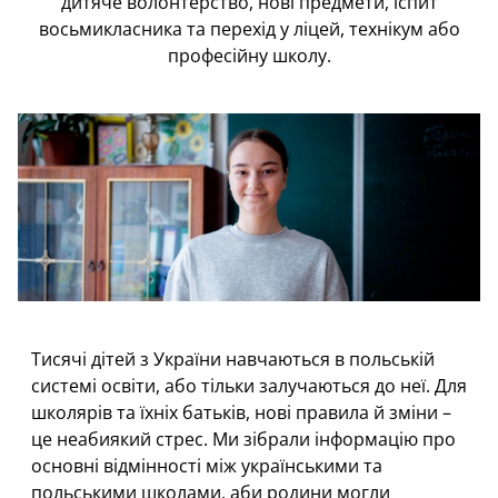
дитяче волонтерство, нові предмети, іспит
восьмикласника та перехід у ліцей, технікум або
професійну школу.
Тисячі дітей з України навчаються в польській
системі освіти, або тільки залучаються до неї. Для
школярів та їхніх батьків, нові правила й зміни –
це неабиякий стрес. Ми зібрали інформацію про
основні відмінності між українськими та
польськими школами, аби родини могли