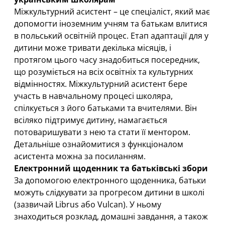
Міжкультурний асистент – це спеціаліст, який має
допомогти іноземним учням та батькам влитися
в польський освітній процес. Етап адаптації для у
дитини може тривати декілька місяців, і
протягом цього часу знадобиться посередник,
що розуміється на всіх освітніх та культурних
відмінностях. Міжкультурний асистент бере
участь в навчальному процесі школяра,
спілкується з його батьками та вчителями. Він
всіляко підтримує дитину, намагається
потоваришувати з нею та стати її ментором.
Детальніше ознайомитися з функціоналом
асистента можна
за посиланням
.
Електронний щоденник та батьківські збори
За допомогою електронного щоденника, батьки
можуть слідкувати за прогресом дитини в школі
(зазвичай Librus або Vulcan). У ньому
знаходиться розклад, домашні завдання, а також