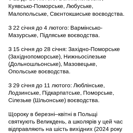
Куявсько-Поморське, Любуське, 
Малопольське, Свєнтокшиське воєводства.
З 22 січня до 4 лютого: Вармінсько-
Мазурське, Підляське воєводства.
З 15 січня до 28 січня: Західно-Поморське 
(Західнопоморське), Нижньосілезьке 
(Дольношльонське), Мазовецьке, 
Опольське воєводства. 
З 29 січня до 11 лютого: Люблінське, 
Лодзинське, Підкарпатське, Поморське, 
Сілезьке (Шльонське) воєводства.
Щороку в березні–квітні в Польщі 
святкують Великдень, а школярів у цей час 
відправляють на шість вихідних (2024 року 