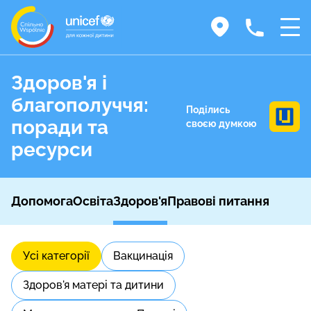
Здоров'я і
благополуччя:
Поділись
поради та
своєю думкою
ресурси
Допомога
Освіта
Здоров'я
Правові питання
Усі категорії
Вакцинація
Здоров'я матері та дитини