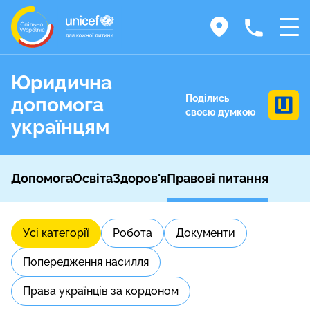
Юридична
Поділись
допомога
своєю думкою
українцям
Допомога
Освіта
Здоров'я
Правові питання
Усі категорії
Робота
Документи
Попередження насилля
Права українців за кордоном