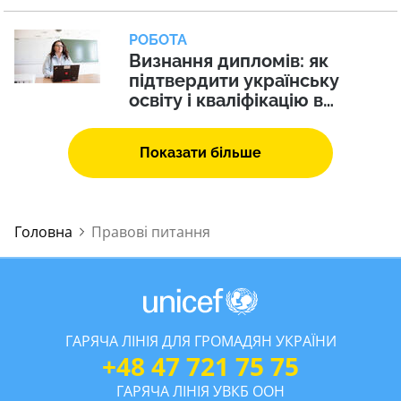
Польщі
РОБОТА
Визнання дипломів: як
підтвердити українську
освіту і кваліфікацію в
Польщі
Показати більше
Головна
Правові питання
ГАРЯЧА ЛІНІЯ ДЛЯ ГРОМАДЯН УКРАЇНИ
+48 47 721 75 75
ГАРЯЧА ЛІНІЯ УВКБ ООН