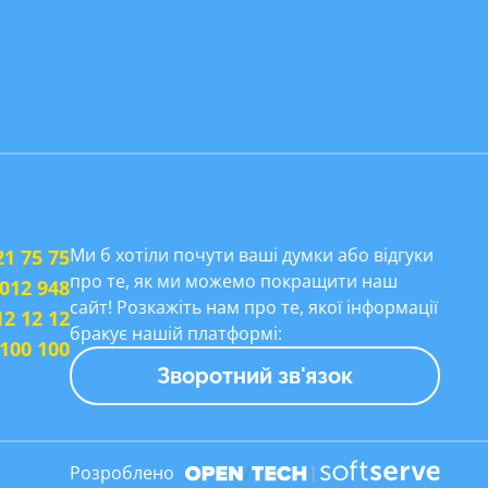
Ми б хотіли почути ваші думки або відгуки
21 75 75
про те, як ми можемо покращити наш
 012 948
сайт! Розкажіть нам про те, якої інформації
12 12 12
бракує нашій платформі:
 100 100
Зворотний зв'язок
Розроблено