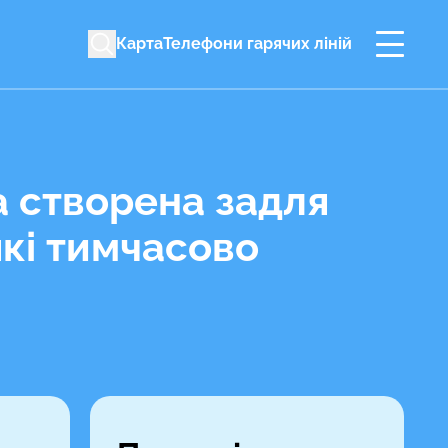
Карта
Телефони гарячих ліній
а створена задля
які тимчасово