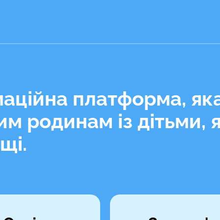
маційна платформа, як
м родинам із дітьми, 
щі.