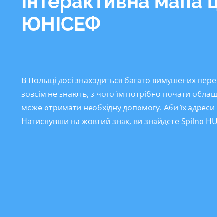
Інтерактивна мапа ц
ЮНІСЕФ
В Польщі досі знаходиться багато вимушених пересе
зовсім не знають, з чого їм потрібно почати обла
може отримати необхідну допомогу. Аби їх адреси
Натиснувши на жовтий знак, ви знайдете
Spilno H