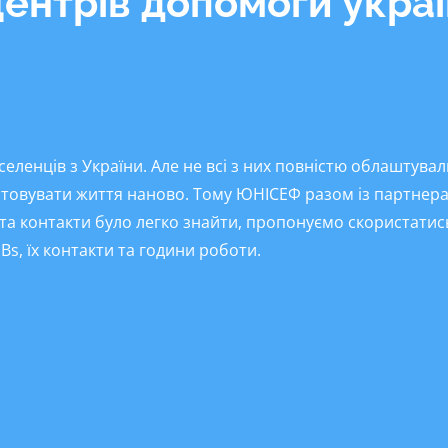
ентрів допомоги украї
ленців з України. Але не всі з них повністю облаштували 
штовувати життя наново. Тому ЮНІСЕФ разом із партнера
 та контакти було легко знайти, пропонуємо скористат
UBs
, їх контакти та години роботи.