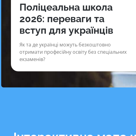
Поліцеальна школа
2026: переваги та
вступ для українців
Як та де українці можуть безкоштовно
отримати професійну освіту без спеціальних
екзаменів?