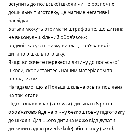
вступить до польської школи чи не розпочне
дошкільну підготовку, це матиме негативні
наслідки:
батьки можуть отримати штраф за те, що дитина
не виконує «шкільний обов’язок»;
родині скасують низку виплат, пов’язаних із
дитиною шкільного віку.
Якщо ви хочете перевести дитину до польської
школи, скористайтесь нашим
матеріалом
та
порадником
.
Нагадаємо, що в Польщі шкільна освіта поділена
на такі етапи:
Підготовчий клас (zerówka): дитина в 6 років
обов’язково йде на річну безкоштовну підготовку
до школи. Для цього дитина може відвідувати
дитячий садок (przedszkole) або школу (szkoła