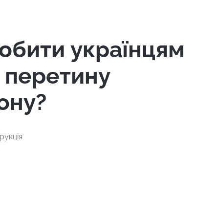
обити українцям
я перетину
ону?
рукція