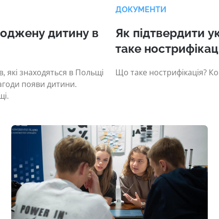
ДОКУМЕНТИ
оджену дитину в
Як підтвердити у
таке нострифікац
, які знаходяться в Польщі
Що таке нострифікація? К
агоди появи дитини.
щі.