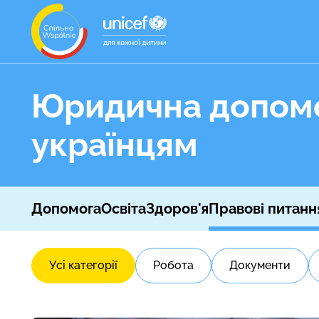
Юридична допом
українцям
Допомога
Освіта
Здоров'я
Правові питанн
Усі категорії
Робота
Документи