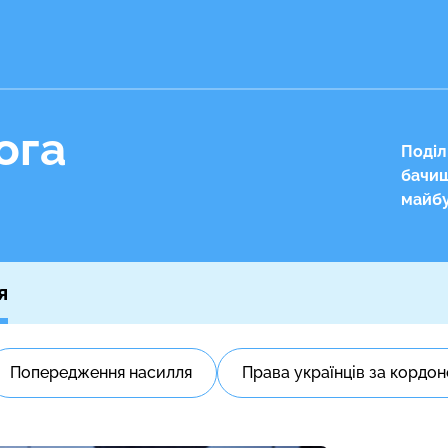
ога
Поділ
бачиш 
майб
я
Попередження насилля
Права українців за кордо