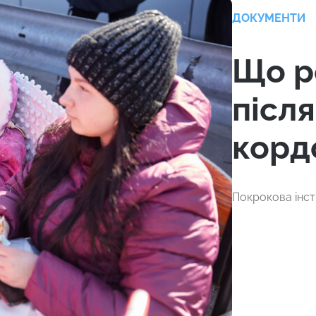
ДОКУМЕНТИ
Що р
післ
корд
Покрокова інст