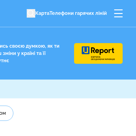
Карта
Телефони гарячих ліній
ись своєю думкою
, як ти
зміни у країні та її
утнє
ном