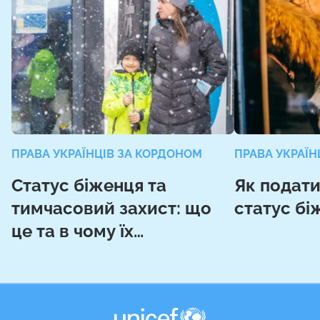
ПРАВА УКРАЇНЦІВ ЗА КОРДОНОМ
ПРАВА УКРАЇН
Статус біженця та
Як подати
тимчасовий захист: що
статус бі
це та в чому їх
відмінності?