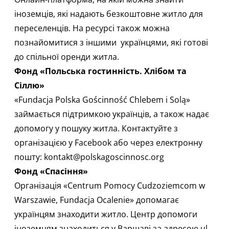
іноземців, які надають безкоштовне житло для
переселенців. На ресурсі також можна
познайомитися з іншими українцями, які готові
до спільної оренди житла.​
Фонд «Польська гостинність. Хлібом та
Сіллю»
«Fundacja Polska Gościnność Chlebem i Solą»
займається підтримкою українців, а також надає
допомогу у пошуку житла.​ Контактуйте з
організацією у
Facebook
або через електронну
пошту:
kontakt@polskagoscinnosc.org
Фонд «Спасіння»
Організація
«Centrum Pomocy Cudzoziemcom w
Warszawie, Fundacja Ocalenie»
допомагає
українцям знаходити житло.​ Центр допомоги
іноземцям знаходиться у Варшаві за адресою ul.