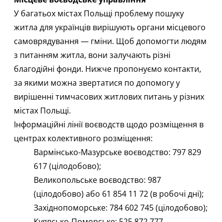
У багатьох містах Польщі проблему пошуку
житла для українців вирішують органи місцевого
самоврядування — гміни. Щоб допомогти людям
з питанням житла, вони залучають різні
благодійні фонди. Нижче пропонуємо контакти,
за якими можна звертатися по допомогу у
вирішенні тимчасових житлових питань у різних
містах Польщі.
Інформаційні лінії воєводств щодо розміщення в
центрах колективного розміщення:
Вармінсько-Мазурське воєводство: 797 829
617 (цілодобово);
Великопольське воєводство: 987
(цілодобово) або 61 854 11 72 (в робочі дні);
Західнопоморське: 784 602 745 (цілодобово);
Куявсько-Поморське: 525 872 777