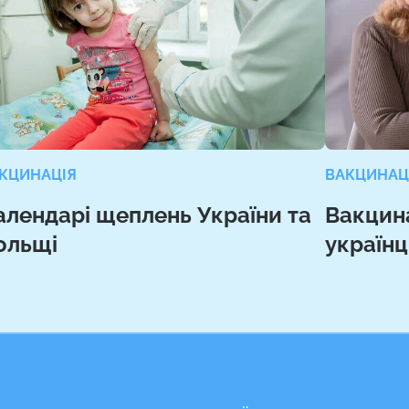
КЦИНАЦІЯ
ВАКЦИНАЦ
алендарі щеплень України та
Вакцина
ольщі
українц