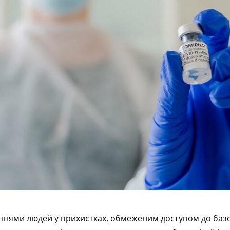
нями людей у прихистках, обмеженим доступом до базової