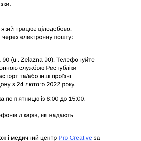
зки. 
, який працює цілодобово. 
Зв’язатися із центром можна за номером: 22 30 80 300. Окрім того, можна звернутися через електронну пошту: 
90 (ul. Żelazna 90). Телефонуйте 
донною службою Республіки 
порт та/або інші проїзні 
ону з 24 лютого 2022 року.
а по п’ятницю із 8:00 до 15:00. 
онів лікарів, які надають 
 
кож і медичний центр 
Pro Creative
 за 