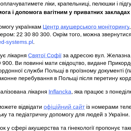
оплачуватимете ліки, крапельниці, пелюшки і підгу
ога і допомога вагітним у приватних закладах
могу українкам 
Центр акушерського моніторингу
d-systems.pl
. 
ує лікарня 
Святої Софії
 за адресою вул. Желазна, 
59 900. Ви повинні мати свідоцтво, видане Прикор
донної служби Польщі в проїзному документі (пас
аконне перебування в Польщі після перетину корд
іалізована лікарня 
Inflancka
, яка працює з понеділк
офіційний сайт
можете відвідати 
із номерами телеф
ку та педіатричну допомогу для людей з України.
ок у сфері акушерства та гінекології пропонує та