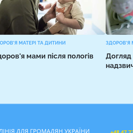
ОРОВ'Я МАТЕРІ ТА ДИТИНИ
ЗДОРОВ'Я 
доров'я мами після пологів
Догляд
надзвич
ЛІНІЯ ДЛЯ ГРОМАДЯН УКРАЇНИ
+48 47 7