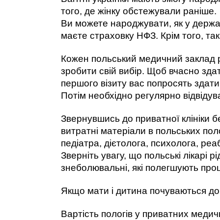
того, де жінку обстежували раніше. 
Ви можете народжувати, як у державн
маєте страховку НФЗ. Крім того, так
Кожен польський медичний заклад ре
зробити свій вибір. Щоб вчасно зда
першого візиту вас попросять здати
Потім необхідно регулярно відвідув
Звернувшись до приватної клініки б
витратні матеріали в польських по
педіатра, дієтолога, психолога, реаб
Зверніть увагу, що польські лікарі 
знеболювальні, які полегшують проце
Якщо мати і дитина почуваються добр
Вартість пологів у приватних медич