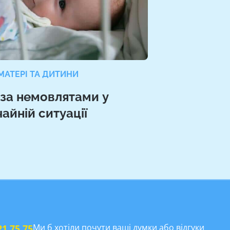
МАТЕРІ ТА ДИТИНИ
 за немовлятами у
айній ситуації
Ми б хотіли почути ваші думки або відгуки
21 75 75