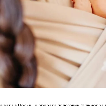
джувати в Польщі й обирати пологовий будинок за