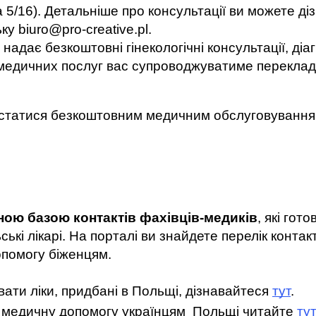
ta 5/16). Детальніше про консультації ви можете д
ку 
biuro@pro-creative.pl
.
 надає безкоштовні гінекологічні консультації, діа
 медичних послуг вас супроводжуватиме переклада
ористатися безкоштовним медичним обслуговування
ною базою контактів фахівців-медиків
, які гот
ькі лікарі. На порталі ви знайдете перелік контактів
допомогу біженцям.
вати ліки, придбані в Польщі, дізнавайтеся 
тут
. 
 медичну допомогу українцям  Польщі читайте 
тут