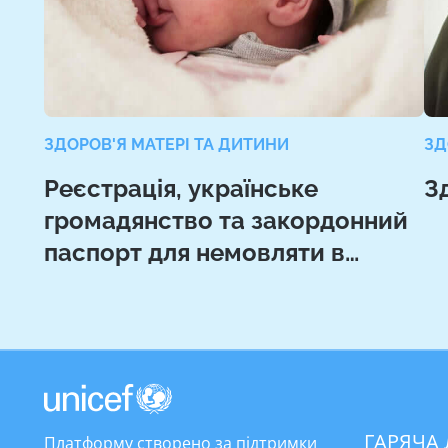
ЗДОРОВ'Я МАТЕРІ ТА ДИТИНИ
ЗД
Реєстрація, українське
З
громадянство та закордонний
паспорт для немовляти в
Польщі
ГАРЯЧА 
Платформу створено за підтримки