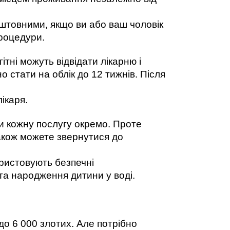
оштовними, якщо ви або ваш чоловік 
процедури. 
ні можуть відвідати лікарню і 
стати на облік до 12 тижнів. Після 
ікаря.
и кожну послугу окремо. Проте 
акож можете звернутися до 
ористовують безпечні 
 та народження дитини у воді. 
о 6 000 злотих. Але потрібно 