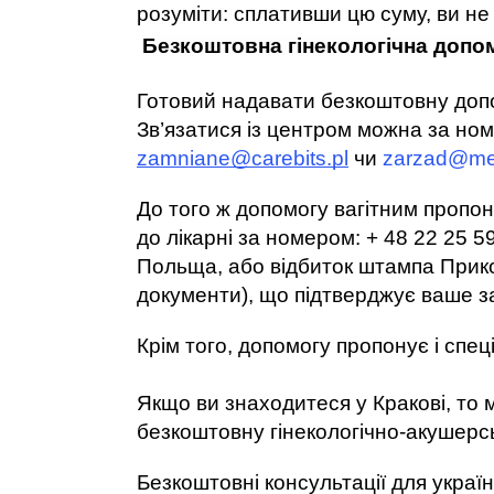
розуміти: сплативши цю суму, ви не 
Безкоштовна гінекологічна допом
Готовий надавати безкоштовну допо
zamniane@carebits.pl
 чи 
zarzad@me
До того ж допомогу вагітним пропон
до лікарні за номером: + 48 22 25 
Польща, або відбиток штампа Прикор
документи), що підтверджує ваше з
Крім того, допомогу пропонує і спец
Якщо ви знаходитеся у Кракові, то 
безкоштовну гінекологічно-акушерсь
Безкоштовні консультації для україн