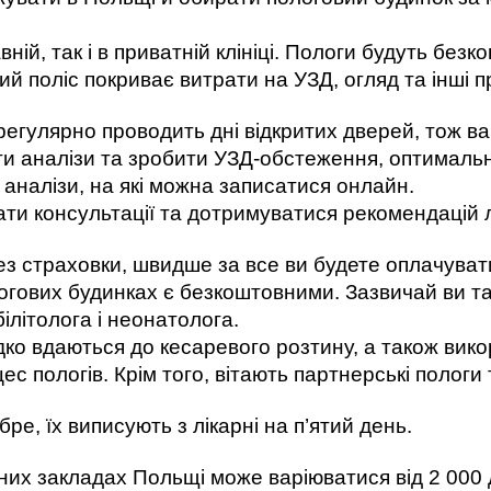
ій, так і в приватній клініці. Пологи будуть безк
ий поліс покриває витрати на УЗД, огляд та інші 
гулярно проводить дні відкритих дверей, тож вагіт
ти аналізи та зробити УЗД-обстеження, оптимально 
 аналізи, на які можна записатися онлайн. 
ати консультації та дотримуватися рекомендацій л
ез страховки, швидше за все ви будете оплачуват
логових будинках є безкоштовними. Зазвичай ви т
ілітолога і неонатолога. 
рідко вдаються до кесаревого розтину, а також вик
с пологів. Крім того, вітають партнерські пологи
е, їх виписують з лікарні на п’ятий день. 
них закладах Польщі може варіюватися від 2 000 д