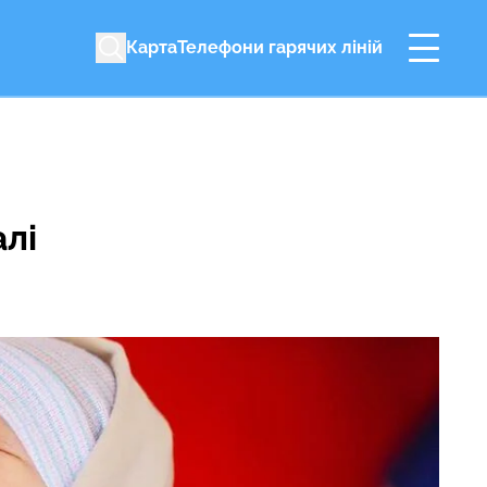
Карта
Телефони гарячих ліній
алі