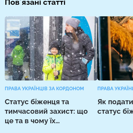
Повʼязані статті
ПРАВА УКРАЇНЦІВ ЗА КОРДОНОМ
ПРАВА УКРАЇН
Статус біженця та
Як подати
тимчасовий захист: що
статус бі
це та в чому їх
відмінності?